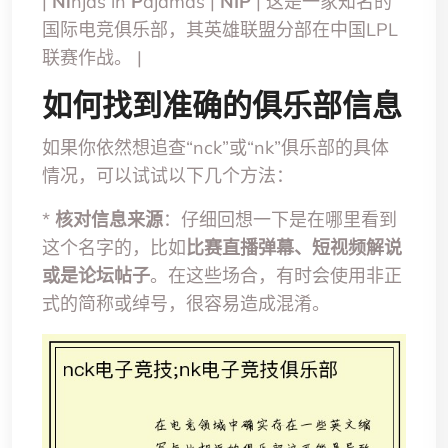
|
Ni
njas in
P
ajamas |
NIP
| 这是一家知名的
国际电竞俱乐部，其英雄联盟分部在中国LPL
联赛作战。 |
如何找到准确的俱乐部信息
如果你依然想追查“nck”或“nk”俱乐部的具体
情况，可以试试以下几个方法：
*
核对信息来源
：仔细回想一下是在哪里看到
这个名字的，比如
比赛直播弹幕、短视频解说
或是论坛帖子
。在这些场合，有时会使用非正
式的简称或绰号，很容易造成混淆。