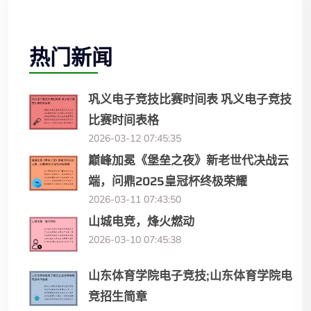
热门新闻
巩义电子竞技比赛时间表 巩义电子竞技
比赛时间表格
2026-03-12 07:45:35
巅峰加冕《堡垒之夜》新老世代决战云
端，问鼎2025皇冠杯终极荣耀
2026-03-11 07:43:50
山城电竞，烽火燃动
2026-03-10 07:45:38
山东体育学院电子竞技;山东体育学院电
竞招生简章