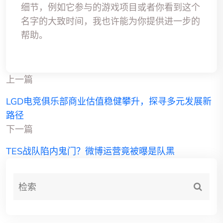
细节，例如它参与的游戏项目或者你看到这个
名字的大致时间，我也许能为你提供进一步的
帮助。
上一篇
LGD电竞俱乐部商业估值稳健攀升，探寻多元发展新
路径
下一篇
TES战队陷内鬼门？微博运营竟被曝是队黑