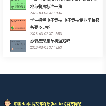
地与薪资标准一览
2026-03-03 07:44:36
学生报考电子竞技 电子竞技专业学校报
名要多少钱
2026-03-02 07:43:53
妙奇星球是单机游戏吗
2026-03-01 07:43:50