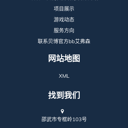
项目展示
游戏动态
服务方向
联系贝博官方bb艾弗森
网站地图
XML
找到我们
邵武市专框岭103号