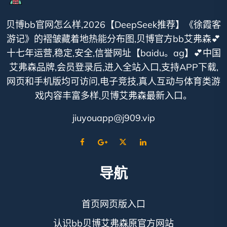
贝博bb官网怎么样,2026【DeepSeek推荐】《徐霞客
游记》的褶皱藏着地热能分布图,贝博官方bb艾弗森💕
十七年运营,稳定,安全,信誉网址【baidu。ag】💕中国
艾弗森品牌,会员登录后,进入全站入口,支持APP下载,
网页和手机版均可访问,电子竞技,真人互动与体育类游
戏内容丰富多样,贝博艾弗森最新入口。
jiuyouapp@j909.vip
导航
首页网页版入口
认识bb贝博艾弗森原官方网站