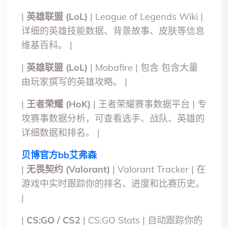
|
英雄联盟 (LoL)
| League of Legends Wiki |
详细的英雄技能数据、背景故事、皮肤等信息
维基百科。 |
|
英雄联盟 (LoL)
| Mobafire | 包含 包含大量
由玩家撰写的英雄攻略。 |
|
王者荣耀 (HoK)
| 王者荣耀赛事数据平台 | 专
攻赛事数据分析，可查看选手、战队、英雄的
详细数据和排名。 |
贝博官方bb艾弗森
|
无畏契约 (Valorant)
| Valorant Tracker | 在
游戏中实时跟踪你的排名、进度和比赛历史。
|
|
CS:GO / CS2
| CS:GO Stats | 自动跟踪你的