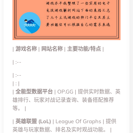
|
游戏名称
|
网站名称
|
主要功能/特点
|
| :--
| :--
| : |
|
全能型数据平台
| OP.GG | 提供实时数据、英
雄排行、玩家对战记录查询、装备搭配推荐
等。 |
|
英雄联盟 (LoL)
| League Of Graphs | 提供
英雄与玩家数据、排名及实时观战功能。 |