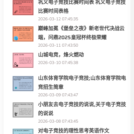
巩义电子竞技比赛时间表 巩义电子竞技
比赛时间表格
2026-03-12 07:45:35
巅峰加冕《堡垒之夜》新老世代决战云
端，问鼎2025皇冠杯终极荣耀
2026-03-11 07:43:50
山城电竞，烽火燃动
2026-03-10 07:45:38
山东体育学院电子竞技;山东体育学院电
竞招生简章
2026-03-09 07:43:47
小朋友去电子竞技的说说,关于电子竞技
的说说
2026-03-08 07:43:45
对电子竞技的理性思考英语作文