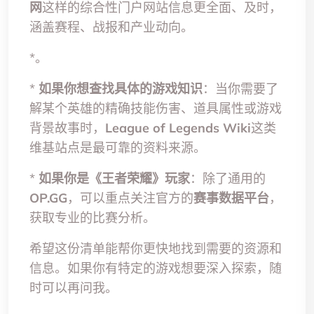
网
这样的综合性门户网站信息更全面、及时，
涵盖赛程、战报和产业动向。
*。
*
如果你想查找具体的游戏知识
：当你需要了
解某个英雄的精确技能伤害、道具属性或游戏
背景故事时，
League of Legends Wiki
这类
维基站点是最可靠的资料来源。
*
如果你是《王者荣耀》玩家
：除了通用的
OP.GG
，可以重点关注官方的
赛事数据平台
，
获取专业的比赛分析。
希望这份清单能帮你更快地找到需要的资源和
信息。如果你有特定的游戏想要深入探索，随
时可以再问我。