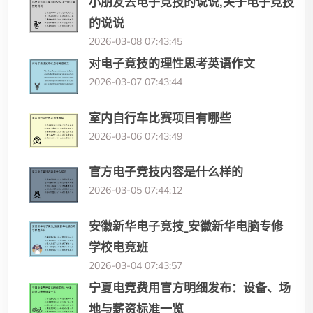
小朋友去电子竞技的说说,关于电子竞技
的说说
2026-03-08 07:43:45
对电子竞技的理性思考英语作文
2026-03-07 07:43:44
室内自行车比赛项目有哪些
2026-03-06 07:43:49
官方电子竞技内容是什么样的
2026-03-05 07:44:12
安徽新华电子竞技_安徽新华电脑专修
学校电竞班
2026-03-04 07:43:57
宁夏电竞费用官方明细发布：设备、场
地与薪资标准一览