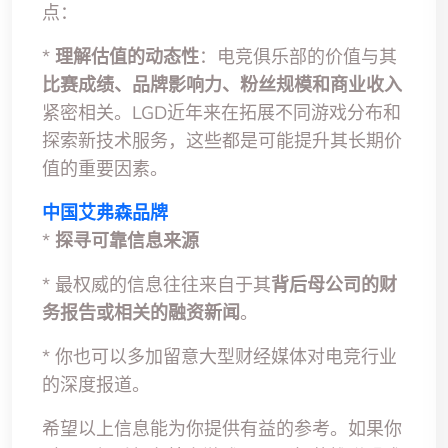
点：
*
理解估值的动态性
：电竞俱乐部的价值与其
比赛成绩、品牌影响力、粉丝规模和商业收入
紧密相关。LGD近年来在拓展不同游戏分布和
探索新技术服务，这些都是可能提升其长期价
值的重要因素。
中国艾弗森品牌
*
探寻可靠信息来源
* 最权威的信息往往来自于其
背后母公司的财
务报告或相关的融资新闻
。
* 你也可以多加留意大型财经媒体对电竞行业
的深度报道。
希望以上信息能为你提供有益的参考。如果你