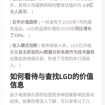
示，其母公司威佩网络的整体估值约为
2.8亿
元人民币
。 |
|
近年价值趋势
| 一份发布于2025年7月的报
告指出，LGD的品牌价值在2025年
同比增长
了18%
。 |
|
收入模式创新
| 除传统收入外，LGD已开始
将其
自主研发的AI数据分析系统作为技术服务
出售给其他俱乐部，形成了可观的年订阅收
入。 |
如何看待与查找LGD的价值
信息
由于电竞俱乐部的估值受多种因素影响且变动
较快，如果你想深入了解，可以参考以下几