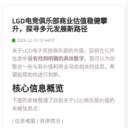
LGD电竞俱乐部商业估值稳健攀
升，探寻多元发展新路径
2025-12-21 07:44:07
关于LGD电子竞技俱乐部的市值，目前在公开
信息中
没有找到明确的具体数字
。我可以为你
整合一些与其价值和商业动态相关的信息，希
望能帮助你进行判断。
核心信息概览
下面的表格整理了目前关于LGD俱乐部价值的
关键信息点：
| 信息维度 | 具体情况 |