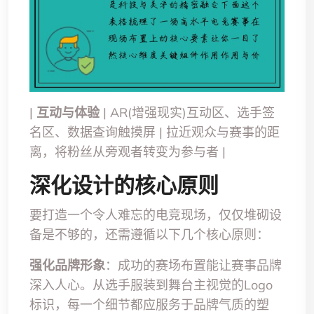
|
互动与体验
| AR(增强现实)互动区、选手签
名区、数据查询触摸屏 | 拉近观众与赛事的距
离，将粉丝从旁观者转变为参与者 |
深化设计的核心原则
要打造一个令人难忘的电竞现场，仅仅堆砌设
备是不够的，还需遵循以下几个核心原则：
强化品牌形象
：成功的赛场布置能让赛事品牌
深入人心。从选手服装到舞台主视觉的Logo
标识，每一个细节都应服务于品牌气质的塑