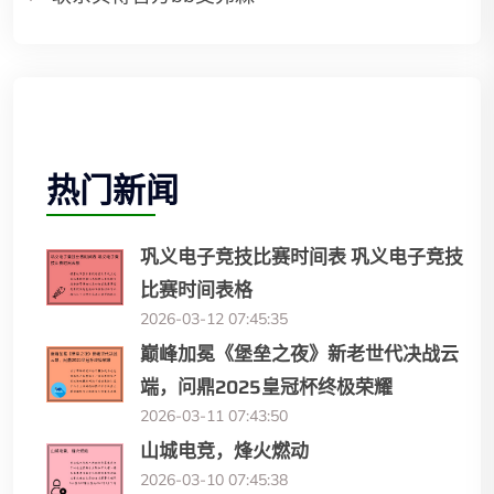
热门新闻
巩义电子竞技比赛时间表 巩义电子竞技
比赛时间表格
2026-03-12 07:45:35
巅峰加冕《堡垒之夜》新老世代决战云
端，问鼎2025皇冠杯终极荣耀
2026-03-11 07:43:50
山城电竞，烽火燃动
2026-03-10 07:45:38