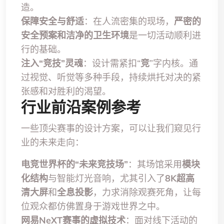
造。
保障安全与舒适
：在人流密集的现场，
严密的
安全预案和洁净的卫生环境
是一切活动顺利进
行的基础。
注入“竞技”灵魂
：设计需紧扣“
竞
”字内核。通
过视觉、听觉等多种手段，持续烘托对决的紧
张感和对胜利的渴望。
行业前沿案例参考
一些顶尖赛事的设计方案，可以让我们窥见行
业的未来走向：
电竞世界杯的“未来竞技场”
：其场馆采用
模块
化结构
与智能灯光音响，尤其引入了
8K超高
清大屏
和
全息投影
，力求消除观赛死角，让每
位观众都仿佛置身于游戏世界之中。
网易NeXT赛事的虚拟技术
：面对线下活动的