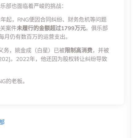
俱乐部也面临着严峻的挑战：
2年起，RNG便因合同纠纷、财务危机等问题
相关案件
未履行的金额超过1799万元
。俱乐部
，每月仍有数百万的运营支出。
义务，姚金成（白星）已被
限制高消费
，并被
202]。2022年，他还因为股权转让纠纷导致
NG的老板。
部