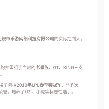
|
上饶市乐游网络科技有限公司
的实际控制人，
收购并重组了当时的
老皇族、GT、KING
三支
部。
得了包括
2018年LPL春季赛冠军
、**多次
荣誉，培养了UZI、小虎等标志性选手。