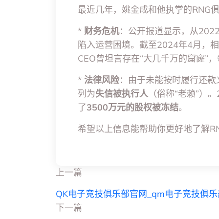
最近几年，姚金成和他执掌的RNG
*
财务危机
：公开报道显示，从202
陷入运营困境。截至2024年4月，
CEO曾坦言存在“大几千万的窟窿”
*
法律风险
：由于未能按时履行还款
列为
失信被执行人
（俗称“老赖”）。
了
3500万元的股权被冻结
。
希望以上信息能帮助你更好地了解R
上一篇
QK电子竞技俱乐部官网_qm电子竞技俱乐
下一篇