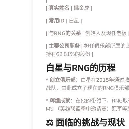
|
真实姓名
| 姚金成 |
|
常用ID
| 白星 |
|
与RNG的关系
| 创始人及现任老板 
|
主要公司职务
| 担任俱乐部所属的
持有62.81%的股份 |
白星与RNG的历程
*
创立俱乐部
：白星在
2015年
通过
战队，由此成立了现在的RNG俱乐
*
辉煌成就
：在他的带领下，RNG取
MSI（英雄联盟季中邀请赛）冠军等
⚖️ 面临的挑战与现状