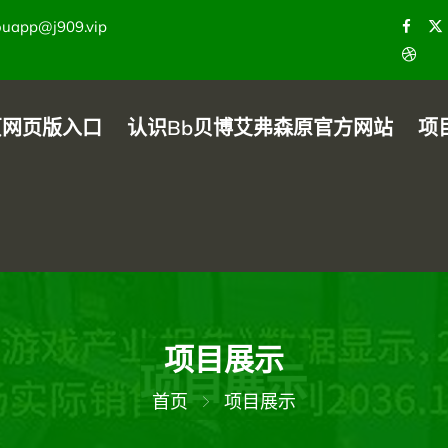
ouapp@j909.vip
页网页版入口
认识bb贝博艾弗森原官方网站
项
项目展示
首页
项目展示