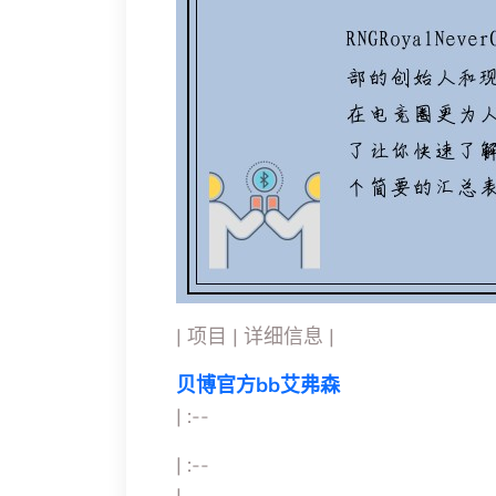
| 项目 | 详细信息 |
贝博官方bb艾弗森
| :--
| :--
|