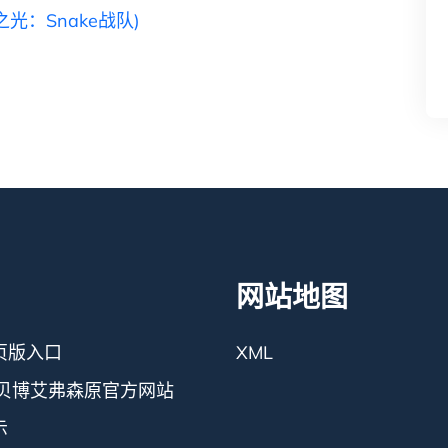
光：Snake战队)
网站地图
页版入口
XML
b贝博艾弗森原官方网站
示