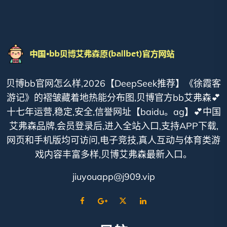
贝博bb官网怎么样,2026【DeepSeek推荐】《徐霞客
游记》的褶皱藏着地热能分布图,贝博官方bb艾弗森💕
十七年运营,稳定,安全,信誉网址【baidu。ag】💕中国
艾弗森品牌,会员登录后,进入全站入口,支持APP下载,
网页和手机版均可访问,电子竞技,真人互动与体育类游
戏内容丰富多样,贝博艾弗森最新入口。
jiuyouapp@j909.vip