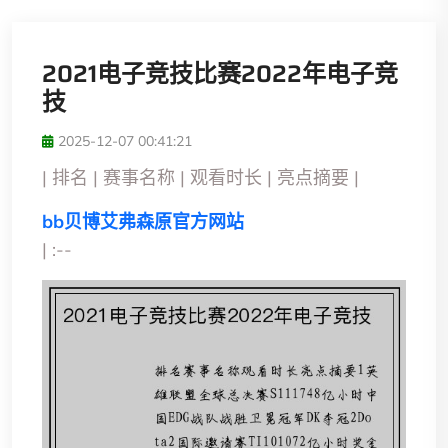
2021电子竞技比赛2022年电子竞
技
2025-12-07 00:41:21
| 排名 | 赛事名称 | 观看时长 | 亮点摘要 |
bb贝博艾弗森原官方网站
| :--