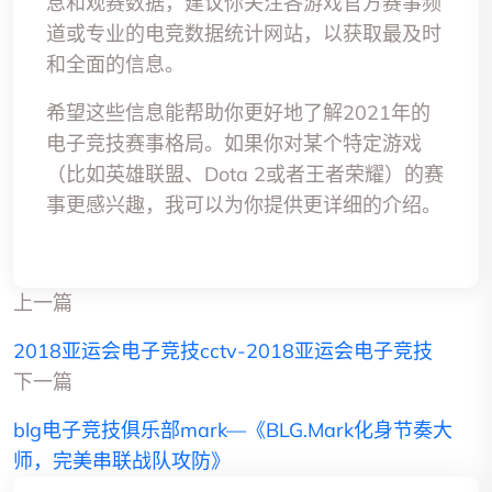
息和观赛数据，建议你关注各游戏官方赛事频
道或专业的电竞数据统计网站，以获取最及时
和全面的信息。
希望这些信息能帮助你更好地了解2021年的
电子竞技赛事格局。如果你对某个特定游戏
（比如英雄联盟、Dota 2或者王者荣耀）的赛
事更感兴趣，我可以为你提供更详细的介绍。
上一篇
2018亚运会电子竞技cctv-2018亚运会电子竞技
下一篇
blg电子竞技俱乐部mark—《BLG.Mark化身节奏大
师，完美串联战队攻防》