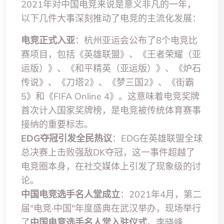
2021年对中国电竞来说是意义非凡的一年，
以下几件大事深刻推动了电竞的主流化发展：
电竞正式入亚
：杭州亚运会公布了8个电竞比
赛项目，包括《英雄联盟》、《王者荣耀（亚
运版）》、《和平精英（亚运版）》、《炉石
传说》、《刀塔2》、《梦三国2》、《街霸
5》和《FIFA Online 4》。这意味着电竞奖牌
首次计入国家奖牌榜，是电竞被传统体育赛事
接纳的重要标志。
EDG夺冠引发全民热议
：EDG在英雄联盟全球
总决赛上击败强敌DK夺冠，这一事件超越了
电竞圈本身，在社交媒体上引发了现象级的讨
论。
中国电竞选手名人堂成立
：2021年4月，第二
届"电竞·中国"年度盛典在武汉举办，现场举行
了
中国电竞选手名人堂入驻仪式
。李晓峰