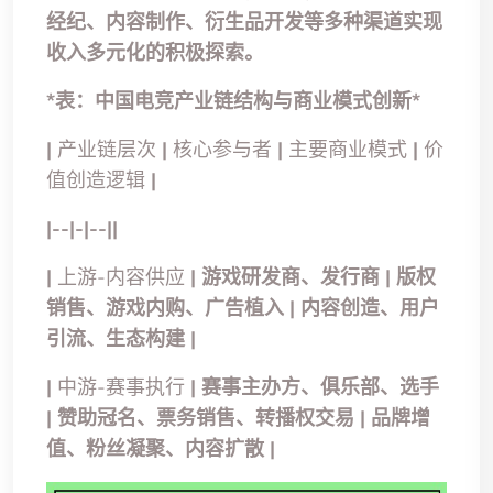
经纪、内容制作、衍生品开发等多种渠道实现
收入多元化的积极探索。
*表：中国电竞产业链结构与商业模式创新*
|
产业链层次
|
核心参与者
|
主要商业模式
|
价
值创造逻辑
|
|--|-|--||
|
上游-内容供应
| 游戏研发商、发行商 | 版权
销售、游戏内购、广告植入 | 内容创造、用户
引流、生态构建 |
|
中游-赛事执行
| 赛事主办方、俱乐部、选手
| 赞助冠名、票务销售、转播权交易 | 品牌增
值、粉丝凝聚、内容扩散 |