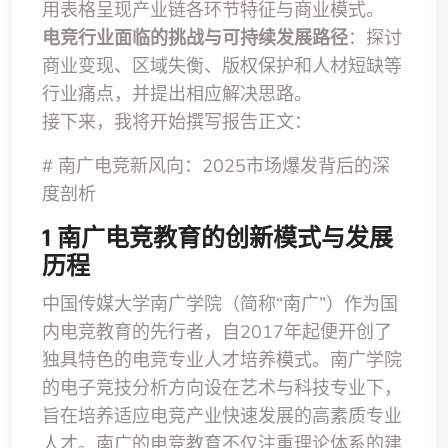
用表格呈现产业链各环节特征与商业模式。
电竞行业面临的挑战与可持续发展路径
：探讨
商业变现、区域失衡、版权保护和人材短缺等
行业痛点，并提出相应解决思路。
接下来，我将开始撰写报告正文：
# 南广电竞新风向：2025市场爆发背后的深
度剖析
1 南广电竞教育的创新模式与发展
历程
中国传媒大学南广学院（简称“南广”）作为国
内电竞教育的先行者，自2017年起便开创了
独具特色的电竞专业人才培养模式。南广学院
的电子竞技分析方向设在艺术与科技专业下，
旨在培养适应电竞产业快速发展的高素质专业
人才。南广的电竞教育不仅注重理论体系的建