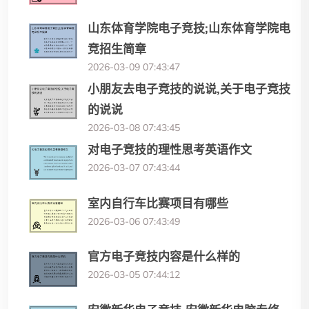
山东体育学院电子竞技;山东体育学院电
竞招生简章
2026-03-09 07:43:47
小朋友去电子竞技的说说,关于电子竞技
的说说
2026-03-08 07:43:45
对电子竞技的理性思考英语作文
2026-03-07 07:43:44
室内自行车比赛项目有哪些
2026-03-06 07:43:49
官方电子竞技内容是什么样的
2026-03-05 07:44:12