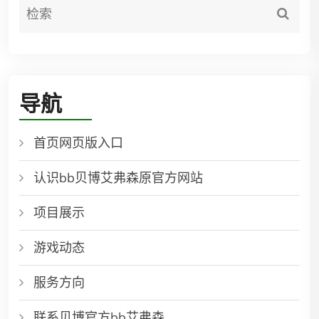
导航
首页网页版入口
认识bb贝博艾弗森原官方网站
项目展示
游戏动态
服务方向
联系贝博官方bb艾弗森