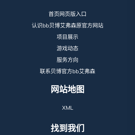
首页网页版入口
认识bb贝博艾弗森原官方网站
项目展示
游戏动态
服务方向
联系贝博官方bb艾弗森
网站地图
XML
找到我们