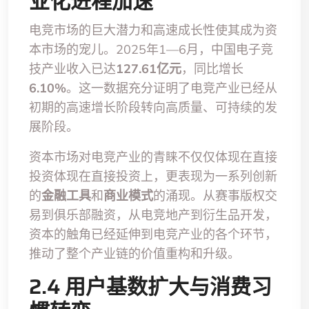
业化进程加速
电竞市场的巨大潜力和高速成长性使其成为资
本市场的宠儿。2025年1—6月，中国电子竞
技产业收入已达
127.61亿元
，同比增长
6.10%
。这一数据充分证明了电竞产业已经从
初期的高速增长阶段转向高质量、可持续的发
展阶段。
资本市场对电竞产业的青睐不仅仅体现在直接
投资体现在直接投资上，更表现为一系列创新
的
金融工具
和
商业模式
的涌现。从赛事版权交
易到俱乐部融资，从电竞地产到衍生品开发，
资本的触角已经延伸到电竞产业的各个环节，
推动了整个产业链的价值重构和升级。
2.4 用户基数扩大与消费习