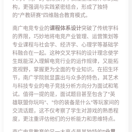
构，更强调与实践紧密结合，形成了独特
的"产教研赛"四维融合教育模式。
南广电竞专业的
课程体系设计
突破了传统学科
的界限，巧妙地将电竞产业管理、运营策划等
专业课程与社会学、经济学、心理学等基础学
科融合在一起。这种交叉学科的设计理念使学
生既能深入理解电竞行业的运作规律，又能拓
宽视野，掌握更为全面的专业知识。在招生环
节，南广学院就显露出与众多的特色，其艺术
与科技专业的电子竞技分析方向分为面试和笔
试。值得一提的是，面试题目甚至包含了"英
雄联盟你玩吗"、"你的装备是什么"等玩家间的
交流话题，这不仅考察了学生对游戏的熟悉程
度，更注重评估他们的分析能力和思维特点。
南广电竞教育的另一大亮点是其独特的
"业界