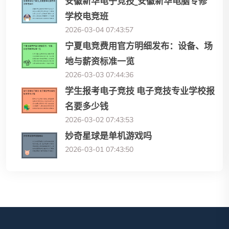
安徽新华电子竞技_安徽新华电脑专修
学校电竞班
2026-03-04 07:43:57
宁夏电竞费用官方明细发布：设备、场
地与薪资标准一览
2026-03-03 07:44:36
学生报考电子竞技 电子竞技专业学校报
名要多少钱
2026-03-02 07:43:53
妙奇星球是单机游戏吗
2026-03-01 07:43:50