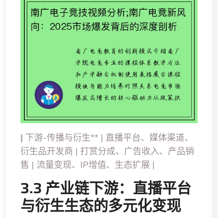
|
下游-传播与衍生** | 直播平台、媒体渠道、
衍生品开发商 | 打赏分成、广告收入、产品销
售 | 流量变现、IP增值、生态扩展 |
3.3 产业链下游：直播平台
与衍生生态的多元化变现