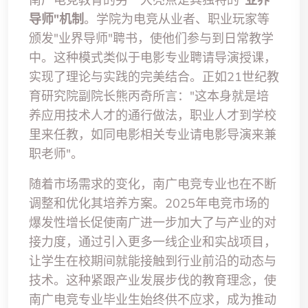
导师"机制
。学院为电竞从业者、职业玩家等
颁发"业界导师"聘书，使他们参与到日常教学
中。这种模式类似于电影专业聘请导演授课，
实现了理论与实践的完美结合。正如21世纪教
育研究院副院长熊丙奇所言："这本身就是培
养应用技术人才的通行做法，职业人才到学校
里来任教，如同电影相关专业请电影导演来兼
职老师"。
随着市场需求的变化，南广电竞专业也在不断
调整和优化其培养方案。2025年电竞市场的
爆发性增长促使南广进一步加大了与产业的对
接力度，通过引入更多一线企业和实战项目，
让学生在校期间就能接触到行业前沿的动态与
技术。这种紧跟产业发展步伐的教育理念，使
南广电竞专业毕业生始终供不应求，成为推动