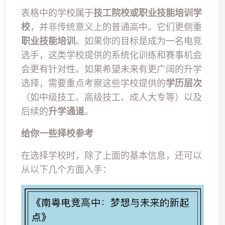
表格中的学校属于
技工院校或职业技能培训学
校
，并非传统意义上的普通高中。它们更侧重
职业技能培训
。如果你的目标是成为一名电竞
选手，这类学校提供的系统化训练和赛事机会
会更有针对性。如果希望未来有更广阔的升学
选择，需要重点考察这些学校提供的
学历层次
（如中级技工、高级技工、成人大专等）以及
后续的
升学通道
。
给你一些择校参考
在选择学校时，除了上面的基本信息，还可以
从以下几个方面入手：