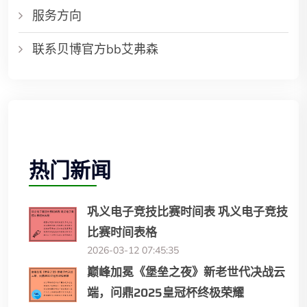
服务方向
联系贝博官方bb艾弗森
热门新闻
巩义电子竞技比赛时间表 巩义电子竞技
比赛时间表格
2026-03-12 07:45:35
巅峰加冕《堡垒之夜》新老世代决战云
端，问鼎2025皇冠杯终极荣耀