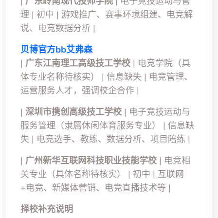
|
广东岭南现代技师学院
| 电子竞技运动与管
理 | 初中 | 游戏推广、赛事环境组建、电竞解
说、电竞数据分析 |
贝博官方bb艾弗森
|
广东江南理工高级技工学校
| 电竞学院（具
体专业名称待核实） | 信息缺失 | 电竞管理、
运营服务人才，强调校企合作 |
|
深圳市携创高级技工学校
| 电子竞技运动与
服务管理（隶属休闲体育服务专业） | 信息缺
失 | 电竞选手、教练、数据分析、项目陪练 |
|
广州新华互联网科技职业技能学校
| 电竞相
关专业（具体名称待核实） | 初中 | 互联网
+电竞、新媒体营销、电竞直播技术等 |
择校补充说明