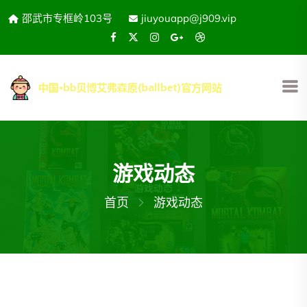
邵武市专框岭103号
jiuyouapp@j909.vip
游戏动态
首页
游戏动态