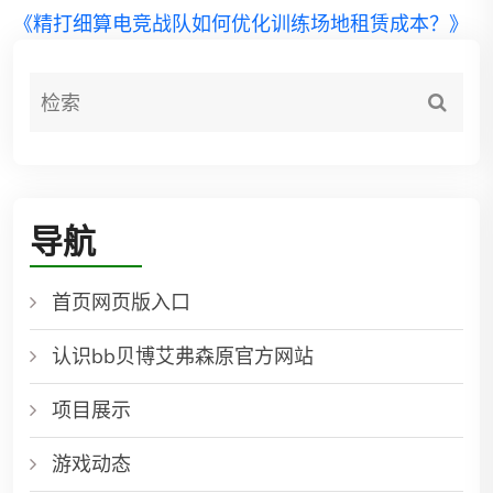
《精打细算电竞战队如何优化训练场地租赁成本？》
导航
首页网页版入口
认识bb贝博艾弗森原官方网站
项目展示
游戏动态